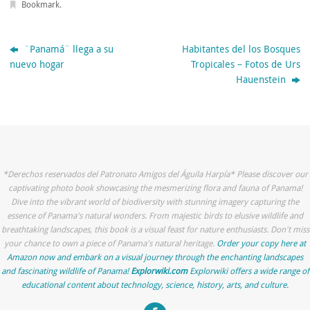
Bookmark
.
¨Panamá¨ llega a su
Habitantes del los Bosques
nuevo hogar
Tropicales – Fotos de Urs
Hauenstein
*Derechos reservados del Patronato Amigos del Águila Harpía* Please discover our
captivating photo book showcasing the mesmerizing flora and fauna of Panama!
Dive into the vibrant world of biodiversity with stunning imagery capturing the
essence of Panama's natural wonders. From majestic birds to elusive wildlife and
breathtaking landscapes, this book is a visual feast for nature enthusiasts. Don't miss
your chance to own a piece of Panama's natural heritage.
Order your copy here at
Amazon now and embark on a visual journey through the enchanting landscapes
and fascinating wildlife of Panama!
Explorwiki.com
Explorwiki offers a wide range of
educational content about technology, science, history, arts, and culture.