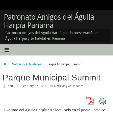
Skip
to
content
Patronato Amigos del Águila
Harpía Panamá
Patronato Amigos del Águila Harpía por la conservación del
Águila Harpía y su hábitat en Panama
Home
Noticias y Actividades
Parque Municipal Summit
Parque Municipal Summit
haui
February 27, 2016
Noticias y Actividades
El Recinto del Águila Harpía esta localizado en el Jardín Botánico