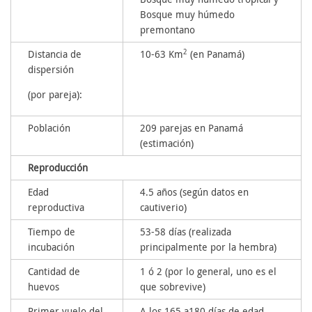
Bosque muy húmedo
premontano
2
Distancia de
10-63 Km
(en Panamá)
dispersión
(por pareja):
Población
209 parejas en Panamá
(estimación)
Reproducción
Edad
4.5 años (según datos en
reproductiva
cautiverio)
Tiempo de
53-58 días (realizada
incubación
principalmente por la hembra)
Cantidad de
1 ó 2 (por lo general, uno es el
huevos
que sobrevive)
Primer vuelo del
A los 165 a180 días de edad