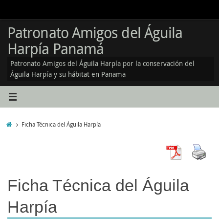
Skip
to
content
Patronato Amigos del Águila
Harpía Panamá
Patronato Amigos del Águila Harpía por la conservación del
Águila Harpía y su hábitat en Panama
Home
Ficha Técnica del Águila Harpía
Ficha Técnica del Águila
Harpía