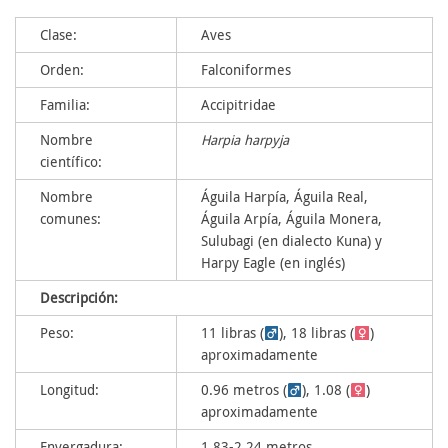
Clase:
Aves
Orden:
Falconiformes
Familia:
Accipitridae
Nombre
Harpia harpyja
científico:
Nombre
Águila Harpía, Águila Real,
comunes:
Águila Arpía, Águila Monera,
Sulubagi (en dialecto Kuna) y
Harpy Eagle (en inglés)
Descripción:
Peso:
11 libras (
), 18 libras (
)
aproximadamente
Longitud:
0.96 metros (
), 1.08 (
)
aproximadamente
Envergadura:
1.83-2.24 metros